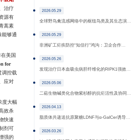
、治疗
2026.05.29
资源有
全球野鸟禽流感网络中的枢纽鸟类及其生态演…
青蒿素
株能够通
2026.05.29
非洲矿工疟疾防控“知信行”鸿沟：卫企合作…
作在美国
2026.05.26
on for
发现治疗日本血吸虫病肝纤维化的RIPK1强效…
过调控载
、应对
2026.05.06
二萜生物碱类化合物紫杉醇的抗疟活性及协同…
浓度大幅
2026.04.13
高效
杀
脂质体共递送抗原聚糖LDNF与α-GalCer诱导…
物快速
制剂可
2026.03.26
增强的