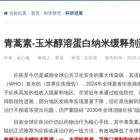
当前位置：
首页
-
科学研究
-
科研进展
青蒿素-玉米醇溶蛋白纳米缓释
作者：俞心愉
审稿人：曹俊
来源：疟疾室
发布时间：2026-0
疟疾至今仍是威胁全球公共卫生安全的重大传染病，其流
（WHO）发布的《世界疟疾报告》，2024年全球新发疟疾病
于疟疾高发的低收入
国家
和地区。尽管近年来通过蚊虫防控、
得阶段性进展，部分地区发病率实现显著下降，但疟原虫耐药
治疗不彻底等突出问题，仍严重阻碍 “2030年全球消除疟疾
目前全球疟疾治疗仍以药物治疗为核心手段，其中青蒿素
组织正式推荐为疟疾临床治疗的一线方法，有效地降低了全球
效解决的关键技术瓶颈：一、水溶性极差，导致口服制剂的生