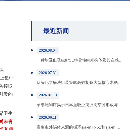
最近新闻
2026.08.04
一种埃及血吸虫IPSE特异性纳米抗体及其在感…
织
2026.07.31
以上集中
从头化学酶法组装策略高效制备大型核心木糖…
防控取
引发的
2026.07.13
单细胞测序揭示日本血吸虫病肝肉芽肿形成与…
界卫生
2026.06.11
尚未有
寄生虫外泌体来源的循环sja-miR-61和sja-mi…
半衰期