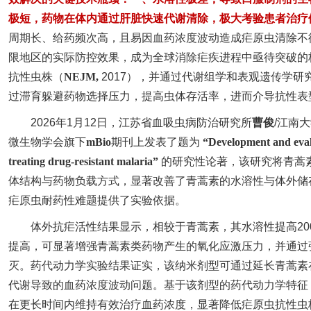
极短，药物在体内通过肝脏快速代谢清除，极大考验患者治疗
周期长、给药频次高，且易因血药浓度波动造成疟原虫清除不
限地区的实际防控效果，成为全球消除疟疾进程中亟待突破的
抗性虫株（
NEJM,
2017），并通过代谢组学和表观遗传学
过滞育躲避药物选择压力，提高虫体存活率，进而介导抗性表
2026年1月12日，江苏省血吸虫病防治研究所
曹俊
/江南
微生物学会旗下
mBio
期刊上发表了题为
“Development and evalu
treating drug-resistant malaria”
的研究性论著，该研究将青蒿素
体结构与药物负载方式，显著改善了青蒿素的水溶性与体外储
疟原虫耐药性难题提供了实验依据。
体外抗疟活性结果显示，相较于青蒿素，其水溶性提高2
提高，可显著增强青蒿素类药物产生的氧化应激压力，并通过
灭。药代动力学实验结果证实，该纳米剂型可通过延长青蒿素
代谢导致的血药浓度波动问题。基于该剂型的药代动力学特征
在更长时间内维持有效治疗血药浓度，显著降低疟原虫抗性虫