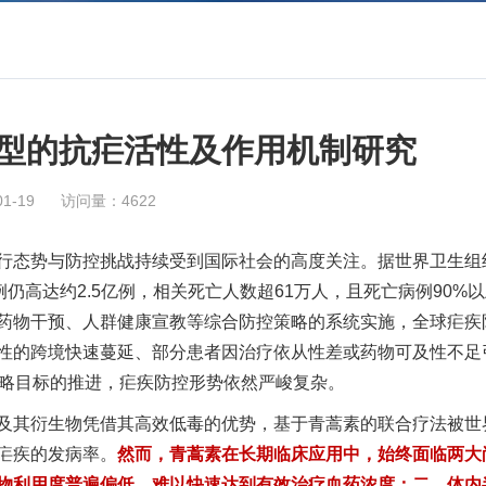
剂型的抗疟活性及作用机制研究
1-19
访问量：4622
行态势与防控挑战持续受到国际社会的高度关注。据世界卫生组
例仍高达约2.5亿例，相关死亡人数超61万人，且死亡病例90%
药物干预、人群健康宣教等综合防控策略的系统实施，全球疟疾
性的跨境快速蔓延、部分患者因治疗依从性差或药物可及性不足
”战略目标的推进，疟疾防控形势依然严峻复杂。
及其衍生物凭借其
高效
低毒的优势，基于青蒿素的联合疗法被世
疟疾的发病率。
然而，青蒿素在长期临床应用中，始终面临两大
物利用度普遍偏低，难以快速达到有效治疗血药浓度；二、体内