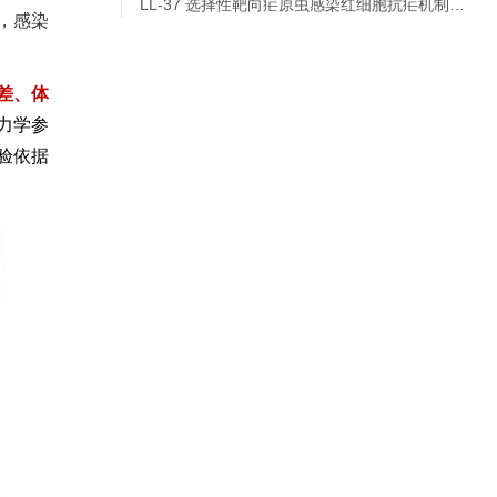
LL-37 选择性靶向疟原虫感染红细胞抗疟机制…
，感染
差、体
力学参
验依据