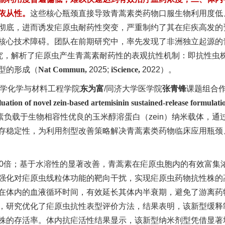
依从性。
这些核心瓶颈直接导致青蒿素类药物口服生物利用度低
彻底，进而诱发疟原虫耐药性突变，严重制约了其在疟疾高发的
核心技术障碍。团队在前期研究中，率先发现了非洲独立起源的
研究，解析了疟原虫产生青蒿素耐药性的表观抗性机制：即抗性虫
型的形成（
Nat Commun,
2025;
iScience,
2022）。
大学化学与材料工程学院
东为富
/同济大学医学院
张青锋
课题组合
ation of novel zein-based artemisinin sustained-release formulati
负载于生物相容性优良的玉米醇溶蛋白（zein）纳米载体，通
存稳定性，为利用剂型改善策略解决青蒿素类药物临床应用瓶颈
00倍；基于水溶性的显著改善，青蒿素在疟原虫胞内的有效富集
强化对疟原虫线粒体功能的靶向干扰，实现疟原虫药物抗性株的
在体内的血液循环时间，有效延长其体内半衰期，避免了游离药
，研究优化了疟原虫抗性表型评价方法，结果表明，该新型缓释
株的存活率。体内抗疟活性结果显示，该新型纳米剂型凭借显著