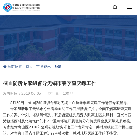
江苏省血吸虫病防治研究所，江苏省寄生虫病防治研究所
当前位置：
首页
-
市县资讯
-
无锡
省血防所专家组督导无锡市春季查灭螺工作
发布时间：2019-06-05
访问量：10877
5月29日，省血防所组织专家对无锡市血防春季查灭螺工作进行专项督导。
专家组听取了无锡市今年春季血防工作开展情况汇报，全面了解基层查灭螺
工作方案、计划、培训等情况，其后督查组先后深入到惠山区东风村、宜兴市西
渚镇溪西村及张渚镇南门村3个重点环境开展螺情分布情况调查及灭螺效果考核。
专家组对惠山区2018年复现钉螺地块环改工作表示肯定，并对后续的工作提出建
议。对宜兴市重点血防工程进行考核验收，并对现场灭螺工作给予指导。