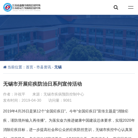
江苏省血吸虫病防治研究所，江苏省寄生虫病防治研究所
当前位置：
首页
-
市县资讯
-
无锡
无锡市开展疟疾防治日系列宣传活动
作者：许祝平
来源：无锡市疾病预防控制中心
发布时间：2019-04-30
访问量：9081
2019年4月26日是第12个“全国疟疾日”。今年“全国疟疾日”宣传主题是“消除疟
疾，谨防境外输入再传播”。为落实奋力推进健康中国建设总体要求，实现2020年
消除疟疾目标，进一步提高社会和公众的疟疾防控意识，无锡市疾控中心认真策