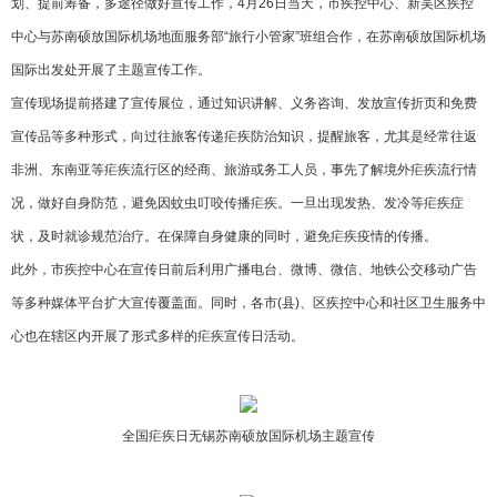
划、提前筹备，多途径做好宣传工作，4月26日当天，市疾控中心、新吴区疾控
中心与苏南硕放国际机场地面服务部“旅行小管家”班组合作，在苏南硕放国际机场
国际出发处开展了主题宣传工作。
宣传现场提前搭建了宣传展位，通过知识讲解、义务咨询、发放宣传折页和免费
宣传品等多种形式，向过往旅客传递疟疾防治知识，提醒旅客，尤其是经常往返
非洲、东南亚等疟疾流行区的经商、旅游或务工人员，事先了解境外疟疾流行情
况，做好自身防范，避免因蚊虫叮咬传播疟疾。一旦出现发热、发冷等疟疾症
状，及时就诊规范治疗。在保障自身健康的同时，避免疟疾疫情的传播。
此外，市疾控中心在宣传日前后利用广播电台、微博、微信、地铁公交移动广告
等多种媒体平台扩大宣传覆盖面。同时，各市(县)、区疾控中心和社区卫生服务中
心也在辖区内开展了形式多样的疟疾宣传日活动。
全国疟疾日无锡苏南硕放国际机场主题宣传