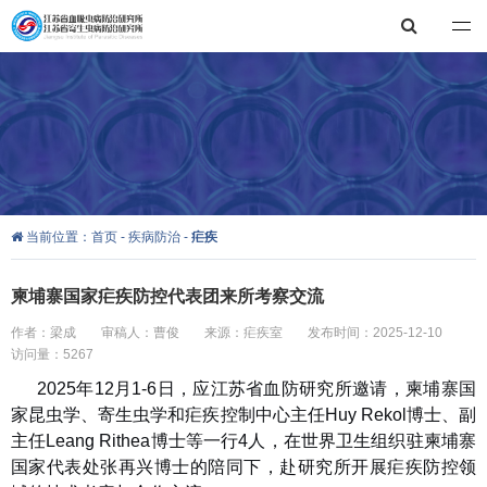
江苏省血吸虫病防治研究所，江苏省寄生虫病防治研究所
当前位置：
首页
-
疾病防治
-
疟疾
柬埔寨国家疟疾防控代表团来所考察交流
作者：梁成
审稿人：曹俊
来源：疟疾室
发布时间：2025-12-10
访问量：5267
2025年12月1-6日，应江苏省血防研究所邀请，柬埔寨国
家昆虫学、寄生虫学和疟疾控制中心主任Huy Rekol博士、副
主任Leang Rithea博士等一行4人，在世界卫生组织驻柬埔寨
国家代表处张再兴博士的陪同下，赴研究所开展疟疾防控领