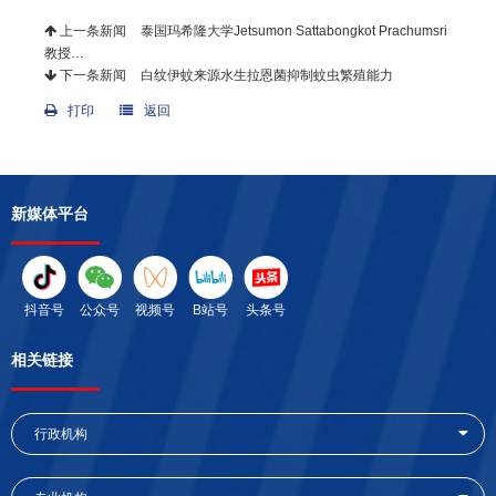
上一条新闻
泰国玛希隆大学Jetsumon Sattabongkot Prachumsri
教授…
下一条新闻
白纹伊蚊来源水生拉恩菌抑制蚊虫繁殖能力
打印
返回
新媒体平台
抖音号
公众号
视频号
B站号
头条号
相关链接
行政机构