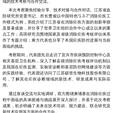
域的技术考察与合作交流。
本次考察聚焦经验分享、技术对接与合作对话。江苏省血
防研究所党委书记、所长曹俊以中国特色“1-3-7”消除疟疾工
作模式为例，系统介绍了江苏省在消除疟疾方面的创新举措
及显著成效，并分享了世界卫生组织合作中心成立以来的重
点工作；高琪研究员围绕国家及省级消除疟疾考核评估体系
作了专题介绍；柬方代表也分享了本国疟疾防控进展与当前
面临的挑战。
考察期间，代表团先后走访了宜兴市疾病预防控制中心及
相关基层卫生机构，深入了解县级消除疟疾考核评估机制以
及我国在疟疾监测、实验室诊断和基层防控网络建设等方面
的实践经验。代表团还访问了江苏硕世生物科技股份有限公
司，了解其在疟疾诊断领域的新技术、研发成果与实际应
用。
通过座谈交流与实地调研，双方围绕柬埔寨在消除疟疾过
程中面临的具体困难与挑战展开深入探讨，并基于此次考察
成果，初步明确了未来在技术培训、能力建设、联合研究及
新技术应用等方面的合作方向。