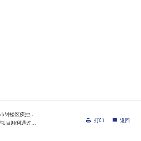
州市钟楼区疾控…
打印
返回
理项目顺利通过…