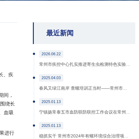
最近新闻
2026.06.22
常州市疾控中心扎实推进寄生虫检测特色实验…
长、疾
2025.04.03
春风又绿江南岸 查螺培训正当时——常州市…
期间，
2025.01.13
坤围绕长
宁镇扬常泰五市血防联防联控工作会议在常州…
、血吸
2025.01.13
果进行
稳抓实干 常州市2024年有螺环境综合治理项…