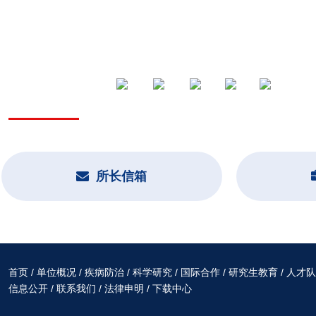
新媒体平台
抖音号
公众号
视频号
B站号
头条号
所长信箱
首页
/
单位概况
/
疾病防治
/
科学研究
/
国际合作
/
研究生教育
/
人才队
信息公开
/
联系我们
/
法律申明
/
下载中心