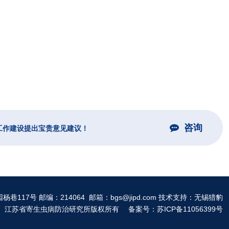
专业机构
国际机构/组织
咨询
工作建设提出宝贵意见建议！
117号 邮编：214064 邮箱：bgs@jipd.com 技术支持：
无锡猎豹
、江苏省寄生虫病防治研究所版权所有 备案号：
苏ICP备11056399号