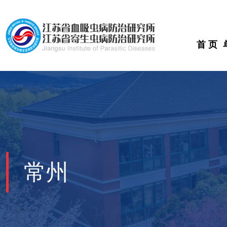
首 页
常州