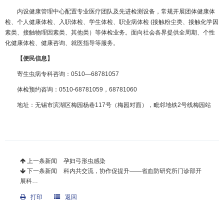
内设健康管理中心配置专业医疗团队及先进检测设备，常规开展团体健康体
检、个人健康体检、入职体检、学生体检、职业病体检 (接触粉尘类、接触化学因
素类、接触物理因素类、其他类）等体检业务。面向社会各界提供全周期、个性
化健康体检、健康咨询、就医指导等服务。
【便民信息】
寄生虫病专科咨询：0510—68781057
体检预约咨询：0510-68781059，68781060
地址：无锡市滨湖区梅园杨巷117号（梅园对面），毗邻地铁2号线梅园站
上一条新闻
孕妇弓形虫感染
下一条新闻
科内共交流，协作促提升——省血防研究所门诊部开
展科…
打印
返回