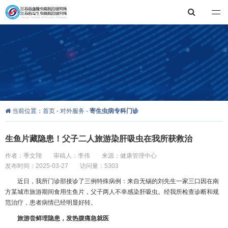
江苏省血吸虫病防治研究所，江苏省寄生虫病防治研究所
当前位置：
首页
-
对外服务
-
寄生虫病专科门诊
生鱼片藏隐患！父子二人旅游染肝吸虫在我所获救治
作者：季文翔
审稿人：李伟
来源：健康管理中心
发布时间：2025-03-27
访问量：5303
近日，我所门诊部接诊了三例特殊病例：来自无锡的刘先生一家三口因在南
方某城市旅游期间食用生鱼片，父子两人不幸感染肝吸虫。经我所检查诊断和规
范治疗，患者病情已经明显好转。
旅游尝鲜埋隐患，发热腹痛急就医