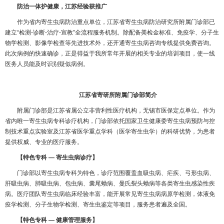
防治一体护健康，江苏经验获推广
作为省内寄生虫病防治重点单位，江苏省寄生虫病防治研究所附属门诊部已
建立“检测-诊断-治疗-宣教”全流程服务机制。除配备粪检金标准、免疫学、分子生
物学检测、影像学检查等先进技术外，还开通寄生虫病咨询专线提供免费咨询。
此次病例的快速确诊，正是得益于我所常年开展的相关专业的培训项目，使一线
医务人员能及时识别疑似病例。
江苏省寄研所附属门诊部简介
附属门诊部是江苏省属公立非营利性医疗机构，无锡市医保定点单位。作为
省内唯一寄生虫病专科诊疗机构，门诊部依托国家卫生健康委寄生虫病预防与控
制技术重点实验室及江苏省医学重点学科（医学寄生虫学）的科研优势，为患者
提供权威、专业的医疗服务。
【特色专科 — 寄生虫病诊疗】
门诊部以寄生虫病专科为特色，诊疗范围覆盖血吸虫病、疟疾、弓形虫病、
肝吸虫病、肺吸虫病、包虫病、囊尾蚴病、曼氏裂头蚴病等各类寄生虫感染性疾
病。医疗团队寄生虫病临床经验丰富，能开展常见寄生虫病病原学检测，体液免
疫学检测、分子生物学检测、寄生虫鉴定等项目，服务患者遍及全国。
【特色专科 — 健康管理服务】