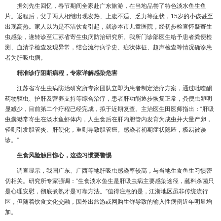
据刘先生回忆，春节期间全家赴广东旅游，在当地品尝了特色淡水鱼生鱼
片。返程后，父子两人相继出现发热、上腹不适、乏力等症状，15岁的小孩甚至
出现高热。家人以为是不洁饮食引起，就诊本市儿童医院，经初步检查怀疑寄生
虫感染，遂转诊至江苏省寄生虫病防治研究所。我所门诊部医生给予患者粪便检
测、血清学检查发现异常，结合流行病学史、症状体征、超声检查等情况确诊患
者为肝吸虫病。
精准诊疗阻断病程，专家详解感染危害
江苏省寄生虫病防治研究所专家团队立即为患者制定治疗方案，通过吡喹酮
药物驱虫、护肝及营养支持等综合治疗，患者肝功能逐步恢复正常，粪便虫卵明
显减少，目前第二个疗程已经完成，拟于近期复查。主治医生田医师指出：“肝吸
虫囊蚴常寄生在淡水鱼虾体内，人生食后在肝内胆管内发育为成虫并大量产卵，
轻则引发胆管炎、肝硬化，重则导致胆管癌。感染者初期症状隐匿，极易被误
诊。”
生食风险触目惊心，这些习惯要警惕
调查显示，我国广东、广西等地肝吸虫感染率较高，与当地生食鱼生习惯密
切相关。研究所专家强调：“生食淡水鱼生是肝吸虫病主要感染途径，蘸料杀菌只
是心理安慰，彻底煮熟才是可靠方法。”值得注意的是，江浙地区虽非传统流行
区，但随着饮食文化交融，因外出旅游或网购生鲜导致的输入性病例近年明显增
加。