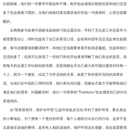
比较困难，他们的一些要求可能会听不懂，刚开始会感觉比较烦但是和他们交流
多了也会慢慢习惯的，当他们体检结束后微笑地对你说一句谢谢时，心里还是暖
暖的。
从两期参与发展中
国家
传染病研习班志愿活动，学到了无论是工作还是学习
都需要责任心，同时也提高了自己的英语口语。起初和外国学员交流起来比较困
难，每句话都要借助翻译软件，和他们交流都要拿着手机很是尴尬。但是和他们
交流的多了，也就可以发现了一些技巧和也开始逐渐理解了他们表达的意思。虽
然每天的志愿工作比较枯燥无聊，但是我都会尽自己
最大
的可能以微笑对待每一
个人，因为一个微笑，拉近了与学员间的关系，收获了和外国学员间的深厚友
谊。当他们在中国的三周时间里，他们有任何问题，我都会尽
最大
可能帮助他们
满足他们的需求。问题解决时，他们一句简单的“Thankyou”也会感觉自己的付出
是值得的。
从“情系母亲河，保护水环境”公益环保徒步活动,学到了保护环境，要从身边
的小事做起，为了拥有一个更好的环境，每个人都应付出自己的行动，这并不是
志愿者应该做的事情，是所有人都应该做的。保护环境迫在眉睫，现在就需要我