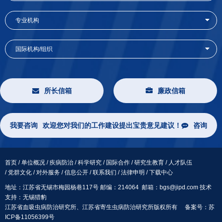
专业机构
国际机构/组织
所长信箱
廉政信箱
我要咨询
欢迎您对我们的工作建设提出宝贵意见建议！
咨询
首页
/
单位概况
/
疾病防治
/
科学研究
/
国际合作
/
研究生教育
/
人才队伍
/
党群文化
/
对外服务
/
信息公开
/
联系我们
/
法律申明
/
下载中心
地址：江苏省无锡市梅园杨巷117号 邮编：214064 邮箱：bgs@jipd.com 技术
支持：
无锡猎豹
江苏省血吸虫病防治研究所、江苏省寄生虫病防治研究所版权所有 备案号：
苏
ICP备11056399号