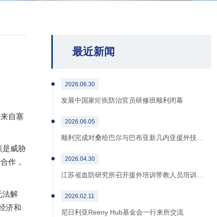
最近新闻
2026.06.30
发展中国家疟疾防治官员研修班顺利闭幕
有来自塞
2026.06.05
顺利完成对桑给巴尔与巴布亚新几内亚援外技…
然是威胁
2026.04.30
进合作，
江苏省血防研究所召开援外培训带教人员培训…
无法解
2026.02.11
经济和
尼日利亚Reeny Hub基金会一行来所交流