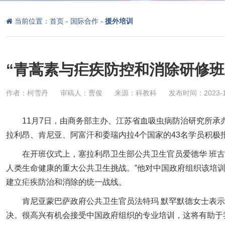
当前位置：
首页
-
国际合作
-
援外培训
“青蒿素与疟疾防控和消除研修班
作者：柯雪丹
审稿人：曹俊
来源：科教科
发布时间：2023-1
11
月
7
日，由商务部主办、江苏省血吸虫病防治研究所承办
拉利昂、肯尼亚、阿富汗和委瑞内拉
4
个国家的
43
名学员积极
在开班仪式上，塞拉利昂卫生部公共卫生官员爱德华 班
人类生命健康的重大公共卫生挑战。”他对中国政府组织该培
建立疟疾防治和消除的统一战线。
肯尼亚蒙巴萨政府公共卫生官员法特玛 默罕默德女士表
决。很高兴有机会接受中国政府组织的专业培训，这将有助于