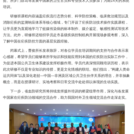
挝、所罗门群岛等发展中国家的卫生官员和专业技术人员参加了为期14天的系统
培训。
研修班课程内容涵盖疟疾流行态势分析、科学防控策略、临床救治规范以及
消除疟疾的监测响应体系等核心领域，专门开设了疟疾防治技术操作实践课程，
让学员更为直观地学习了蚊媒传染病的标本制作、媒介鉴定、敏感性测试等技术
方法。此外，研修班还组织学员赴市县级疾病控制机构开展现场参观考察，深入
了解中国在疟疾防控方面的基层实践经验。
闭幕式上，曹俊所长发表致辞，对各位学员在培训期间的支持与合作表示衷
心感谢，希望学员们能够将所学知识和技能应用到本国的疟疾防治实际工作中，
为促进本国公共卫生体系建设发挥积极作用。学员代表深情回顾培训历程，表示
此次研修不仅是专业知识的传授，更是文化情感的联结。他们指出，“构建人类命
运共同体”以及深化老挝—中国—非洲及区域公共卫生伙伴关系的理念，并非抽象
概念，而是在授课研讨、实地考察和日常交流中处处得以体现的生动实践。
下一步，省血防研究所将持续发挥援外培训的桥梁纽带作用，深化与各发展
中国家在疟疾防治领域的交流合作，助力我国对外卫生领域交流合作走深走实。