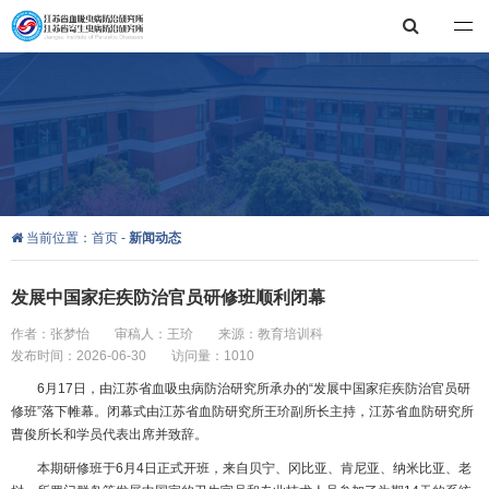
江苏省血吸虫病防治研究所，江苏省寄生虫病防治研究所
当前位置：
首页
-
新闻动态
发展中国家疟疾防治官员研修班顺利闭幕
作者：张梦怡
审稿人：王玠
来源：教育培训科
发布时间：2026-06-30
访问量：1010
6月17日，由江苏省血吸虫病防治研究所承办的“发展中国家疟疾防治官员研
修班”落下帷幕。闭幕式由江苏省血防研究所王玠副所长主持，江苏省血防研究所
曹俊所长和学员代表出席并致辞。
本期研修班于6月4日正式开班，来自贝宁、冈比亚、肯尼亚、纳米比亚、老