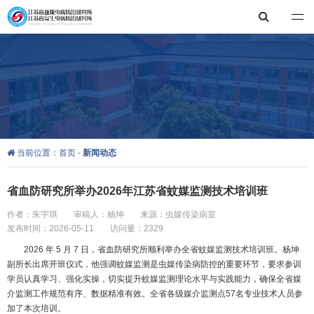
江苏省血吸虫病防治研究所，江苏省寄生虫病防治研究所
当前位置：
首页
-
新闻动态
省血防研究所举办2026年江苏省蚊媒监测技术培训班
作者：朱宇琪
审稿人：杨坤
来源：虫媒传染病室
发布时间：2026-05-11
访问量：2329
2026 年 5 月 7 日，省血防研究所顺利举办全省蚊媒监测技术培训班。杨坤
副所长出席开班仪式，他强调蚊媒监测是虫媒传染病防控的重要环节，要求参训
学员认真学习、强化实操，切实提升蚊媒监测理论水平与实践能力，确保全省媒
介监测工作规范有序、数据精准有效。全省各级媒介监测点57名专业技术人员参
加了本次培训。